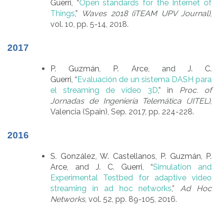
Guerri
, “
Open standards for the Internet of
Things
,”
Waves 2018 (iTEAM UPV Journal)
,
vol. 10, pp. 5-14, 2018.
2017
P. Guzmán
,
P. Arce
, and
J. C.
Guerri,
“
Evaluación de un sistema DASH para
el streaming de vídeo 3D
,” in
Proc. of
Jornadas de Ingeniería Telemática (JITEL)
,
Valencia (Spain), Sep. 2017, pp. 224-228.
2016
S. González
, W. Castellanos
,
P. Guzmán
,
P.
Arce
, and
J. C. Guerri
, “
Simulation and
Experimental Testbed for adaptive video
streaming in ad hoc networks
,”
Ad Hoc
Networks
, vol. 52, pp. 89-105, 2016.