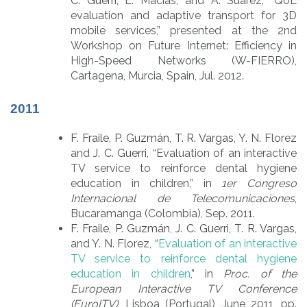
C. Guerri
, E. Macías, and A. Suárez, “QoE
evaluation and adaptive transport for 3D
mobile services,” presented at the 2nd
Workshop on Future Internet: Efficiency in
High-Speed Networks (W-FIERRO),
Cartagena, Murcia, Spain, Jul. 2012.
2011
F. Fraile
,
P. Guzmán
,
T. R. Vargas
, Y. N. Florez
and
J. C. Guerri
, “Evaluation of an interactive
TV service to reinforce dental hygiene
education in children,” in
1er Congreso
Internacional de Telecomunicaciones
,
Bucaramanga (Colombia), Sep. 2011.
F. Fraile
,
P. Guzmán
,
J. C. Guerri
,
T. R. Vargas
,
and Y. N. Florez, “
Evaluation of an interactive
TV service to reinforce dental hygiene
education in children
,” in
Proc. of the
European Interactive TV Conference
(EuroITV)
, Lisboa (Portugal), June 2011, pp.