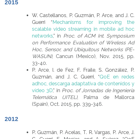
2015
W. Castellanos
,
P. Guzmán
,
P. Arce
, and
J. C.
Guerri
“
Mechanisms for improving the
scalable video streaming in mobile ad hoc
networks
,” in
Proc. of ACM Int. Symposium
on Performance Evaluation of Wireless Ad
Hoc, Sensor, and Ubiquitous Networks (PE-
WASUN)
, Cancun (Mexico), Nov. 2015, pp.
33-40.
P. Arce
,
I. de Fez
,
F. Fraile
,
S. González
,
P.
Guzmán
, and
J. C. Guerri
, “
QoE en redes
adhoc, descarga adaptativa de contenidos y
vídeo 3D
,” in
Proc. of Jornadas de Ingeniería
Telemática (JITEL)
, Palma de Mallorca
(Spain), Oct. 2015, pp. 339-346.
2012
P. Guzmán
,
P. Acelas
,
T. R. Vargas
,
P. Arce
,
J.