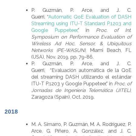
P. Guzmán
,
P. Arce
, and
J. C.
Guerri
, “
Automatic QoE Evaluation of DASH
Streaming using ITU-T Standard P.1203 and
Google Puppeteer
,” in
Proc. of Int.
Symposium on Performance Evaluation of
Wireless Ad Hoc, Sensor, & Ubiquitous
Networks (PE-WASUN)
, Miami Beach, FL
(USA), Nov. 2019, pp. 79-86.
P. Guzmán
,
P. Arce
, and
J. C.
Guerri
, “Evaluación automática de la QoE
del streaming DASH utilizando el estándar
ITU-T P.1203 y Google Puppeteer,” in
Proc. of
Jornadas de Ingeniería Telemática (JITEL)
,
Zaragoza (Spain), Oct. 2019.
2018
M. A. Simarro
,
P. Guzmán,
M. A. Rodríguez
,
P.
Arce
, G. Piñero, A. González, and
J. C.