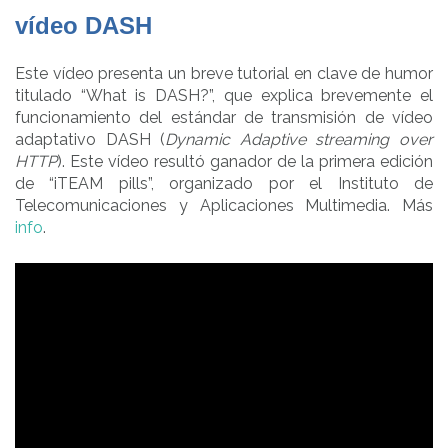
vídeo DASH
Este vídeo presenta un breve tutorial en clave de humor
titulado “What is DASH?”, que explica brevemente el
funcionamiento del estándar de transmisión de vídeo
adaptativo DASH (
Dynamic Adaptive streaming over
HTTP
). Este vídeo resultó ganador de la primera edición
de “iTEAM pills”, organizado por el Instituto de
Telecomunicaciones y Aplicaciones Multimedia. Más
info
.